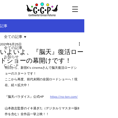
記事
全ての記事
2021年6月25日
全ての記事
いよいよ、『脳天』復活ロー
お知らせ
ドショーの幕開けです！
C・C・P
明日から、新宿K’s cinemaさんで脳天復活ロードシ
ョーのスタートです！
ここから再度、前代未聞の全国ロードショーへ！現
在、続々拡大中！
『脳天パラダイス』公式HP　　
https://no-ten.com/
山本政志監督のイキ過ぎた
（デジタルリマスター版8
作を含む）全作品一挙上映！！