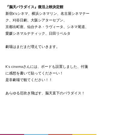
『脳天パラダイス』復活上映決定館
新宿k’sシネマ、横浜シネマリン、名古屋シネマテー
ク、刈谷日劇、大阪シアターセブン、
京都出町座、仙台チネ・ラヴィータ、シネマ尾道、
愛媛シネマルナティック、日田リベルタ　
劇場はまだまだ増えていきます。
K`s cinemaさんには、ボードも設置しました、付箋
に感想を書いて貼ってくださーい！
是非劇場で観てください！！
あらゆる厄吹き飛ばす、脳天直下のパラダイス！