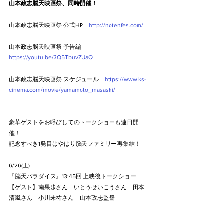
山本政志脳天映画祭、同時開催！
山本政志脳天映画祭 公式HP　
http://notenfes.com/
山本政志脳天映画祭 予告編　
https://youtu.be/3Q5TbuvZUaQ
山本政志脳天映画祭 スケジュール　
https://www.ks-
cinema.com/movie/yamamoto_masashi/
豪華ゲストをお呼びしてのトークショーも連日開
催！
記念すべき1発目はやはり脳天ファミリー再集結！
6/26(土)
『脳天パラダイス』13:45回 上映後トークショー
【ゲスト】南果歩さん　いとうせいこうさん　田本
清嵐さん　小川未祐さん　山本政志監督