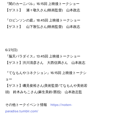
『闇のカーニバル』16:15回 上映後トークショー
【ゲスト】　瀬々敬久さん(映画監督)　山本政志
『ロビンソンの庭』18:45回 上映後トークショー
【ゲスト】　山下敦弘さん(映画監督)　山本政志
6/27(日)
『脳天パラダイス』13:45回 上映後トークショー
【ゲスト】渋川清彦さん　大西信満さん　山本政志
『てなもんやコネクション』16:15回 上映後トークシ
ョー
【ゲスト】磯見俊裕さん(美術監督/てなもんや美術若
頭)　鈴木みちこさん(麻生美鈴/茜役)　山本政志監　
その他トークイベント情報　
https://noten-
paradise.tumblr.com/